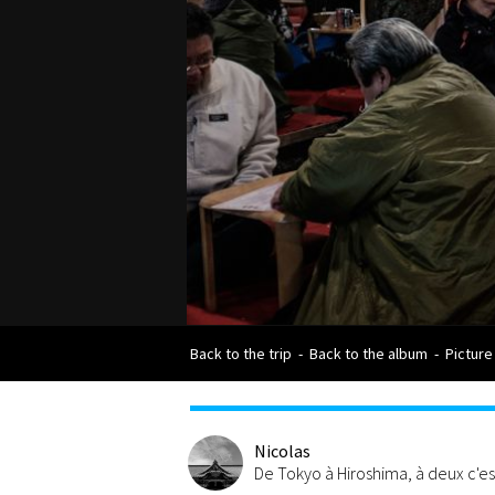
Back to the trip
-
Back to the album
-
Picture
Nicolas
De Tokyo à Hiroshima, à deux c'e