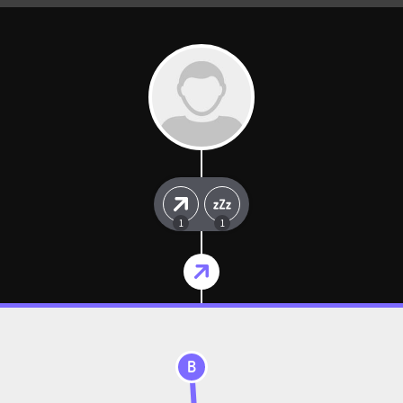
1
1
B