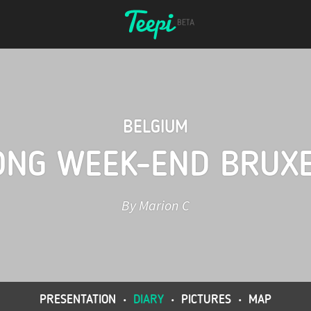
BELGIUM
ONG WEEK-END BRUXE
By Marion C
PRESENTATION
•
DIARY
•
PICTURES
•
MAP