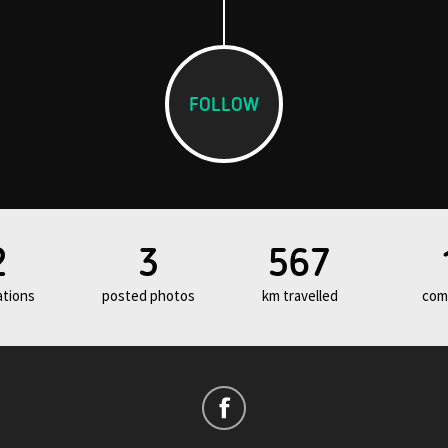
FOLLOW
2
3
567
ations
posted photos
km travelled
com