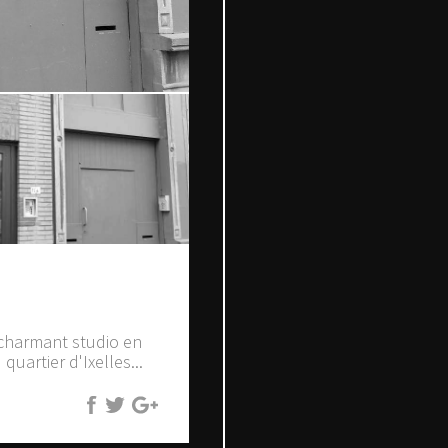
 charmant studio en
uartier d'Ixelles...