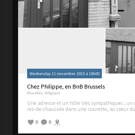
Wednesday 11 november 2015 à 18h00
Chez Philippe, en BnB Brussels
Bruxelles, Belgique
Une adresse et un hôte très sympathiques ; un
rez-de-chaussée dans une courette, au cœur du q
0
0