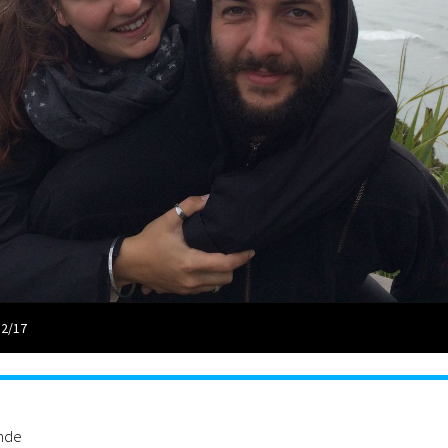
 2/17
ande