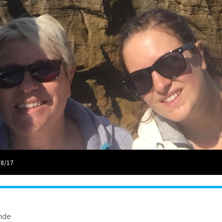
 8/17
ande