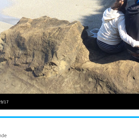
 9/17
ande