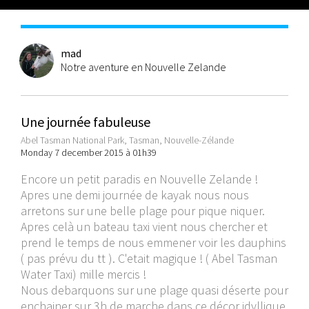
mad
Notre aventure en Nouvelle Zelande
Une journée fabuleuse
Abel Tasman National Park, Tasman, Nouvelle-Zélande
Monday 7 december 2015 à 01h39
Encore un petit paradis en Nouvelle Zelande !
Apres une demi journée de kayak nous nous
arretons sur une belle plage pour pique niquer.
Apres celà un bateau taxi vient nous chercher et
prend le temps de nous emmener voir les dauphins
( pas prévu du tt ). C'etait magique ! ( Abel Tasman
Water Taxi) mille mercis !
Nous debarquons sur une plage quasi déserte pour
enchainer sur 3h de marche dans ce décor idyllique.