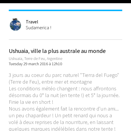
Travel
Sudamerica !
Ushuaia, ville la plus australe au monde
Ushuaïa, Terre de Feu, Argentine
Tuesday 29 march 2016 à 12h10
3 jours au coeur du parc naturel "Tierra del Fuego"
(Terre de Feu), entre mer et montagne
Les conditions météo changent : nous affrontons
désormais du 0° la nuit (en tente !) et 5° la journée.
Finie la vie en short !
Nous avons également fait la rencontre d'un ami...
un peu chapardeur ! Un petit renard qui nous a
volé à deux reprises de la nourriture, en laissant
quelques marques indélébiles dans notre tente !