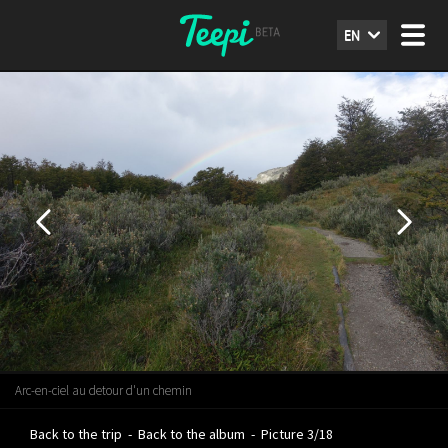
EN
Arc-en-ciel au detour d'un chemin
Back to the trip
-
Back to the album
-
Picture 3/18