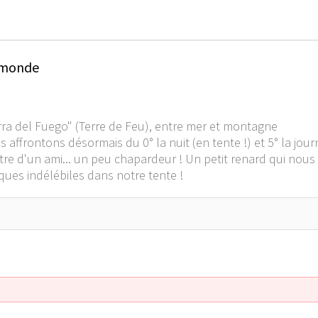
u monde
erra del Fuego" (Terre de Feu), entre mer et montagne
ffrontons désormais du 0° la nuit (en tente !) et 5° la journé
re d'un ami... un peu chapardeur ! Un petit renard qui nous 
ques indélébiles dans notre tente !