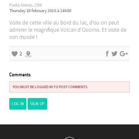
Punta Arenas, Chili
Thursday 18 february 2016 à 14h00
Visite de cette ville au bord du lac, d'ou on peut
admirer le magnifique Volcan d'Osorno. Et visite de
son musée !
2
Comments
YOU MUST BE LOGGED IN TO POST COMMENTS
LOG IN
SIGN UP