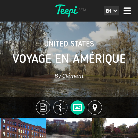
EN
UNITED STATES
VOYAGE EN AMÉRIQUE
By Clément