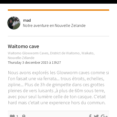
mad
Notre aventure en Nouvelle Zelande
Waitomo cave
Waitomo Glowworm Caves, District de Waitomo, Waikato,
Nouvelle-Zélande
Thursday 3 december 2015 à 13h27
Nous avons explorés les Glowworm caves comme si
l'on faisait une via ferrata... trous étroits, echelles,
zipline... Plus de 3h de grimpette dans ces grottes
pleines de vers luisants ,à plus de 60m sous terre,
avec pour seul lumière celle de ton casque. C'etait
hard mais c'etait une experience hors du commun.
1