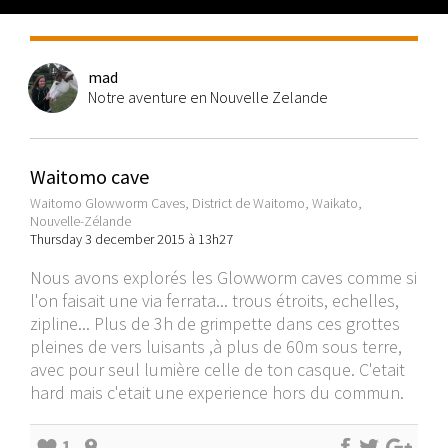
mad
Notre aventure en Nouvelle Zelande
Waitomo cave
Waitomo Glowworm Caves, District de Waitomo, Waikato,
Nouvelle-Zélande
Thursday 3 december 2015 à 13h27
Nous avons explorés les Glowworm caves comme si
l'on faisait une via ferrata... trous étroits, echelles,
zipline... Plus de 3h de grimpette dans ces grottes
pleines de vers luisants ,à plus de 60m sous terre,
avec pour seul lumière celle de ton casque. C'etait
hard mais c'etait une experience hors du commun.
1