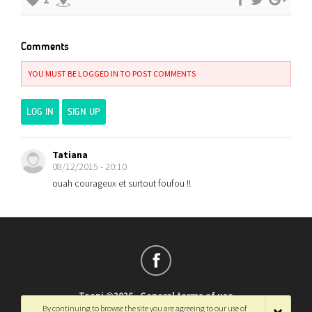
Comments
YOU MUST BE LOGGED IN TO POST COMMENTS
LOG IN
SIGN UP
Tatiana
08/12/2015 - 20:10
ouah courageux et surtout foufou !!
Teepi ©2026
-
General terms of use
By continuing to browse the site you are agreeing to our use of