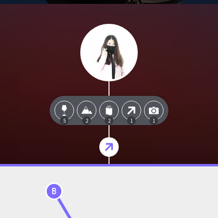
5
2
2
1
1
B