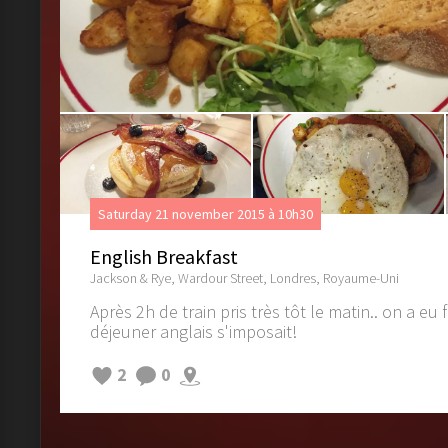
Saturday 21 november 2015 à 10h30
English Breakfast
Jackson & Rye, Wardour Street, Londres, Royaume-Uni
Après 2h de train pris très tôt le matin.. on a eu 
déjeuner anglais s'imposait!
2
0