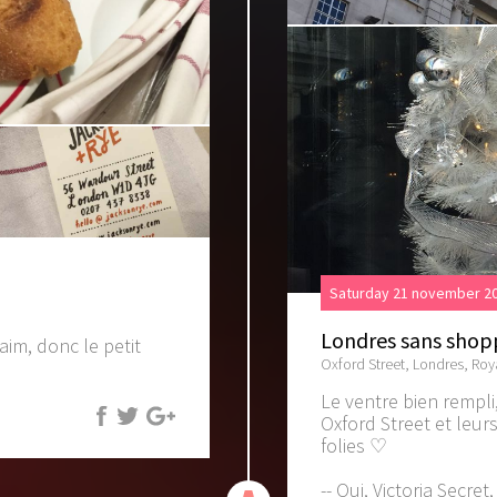
Saturday 21 november 20
Londres sans shop
faim, donc le petit
Oxford Street, Londres, Ro
Le ventre bien rempli,
Oxford Street et leurs
folies ♡
-- Oui, Victoria Secret,