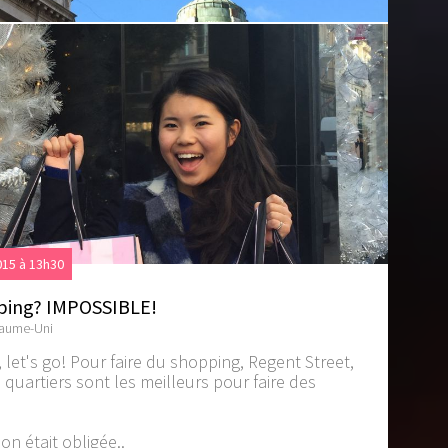
15 à 13h30
ping? IMPOSSIBLE!
yaume-Uni
 let's go! Pour faire du shopping, Regent Street,
 quartiers sont les meilleurs pour faire des
 on était obligée..