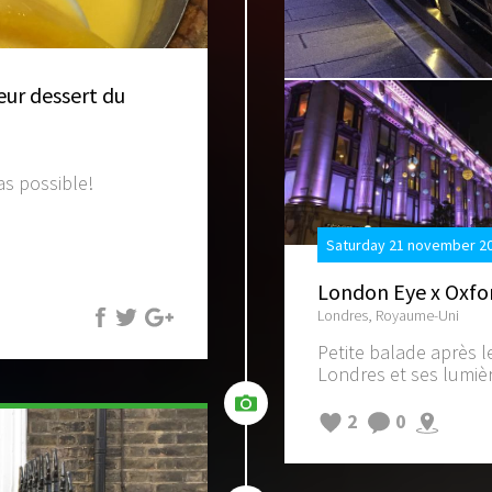
eur dessert du
s possible!
Saturday 21 november 20
London Eye x Oxfor
Londres, Royaume-Uni
 ! C'est du
Petite balade après l
mangue, de
Londres et ses lumière
 délice!
2
0