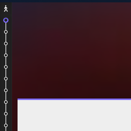
Départ
On embarque !
English Breakfast
Londres sans shopping...
Petit Hong Kong dans Londres (et...
London Eye x Oxford Street x...
Day 2 - l'adresse de mon hôtel !
Morning Coffee
La reine habite ici?
Thé et compagnie
Petit Burger