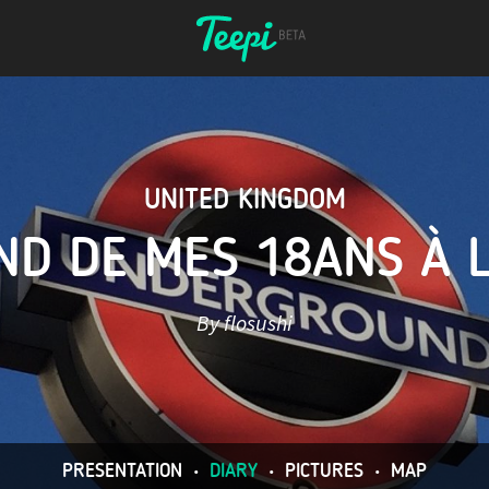
UNITED KINGDOM
ND DE MES 18ANS À 
By flosushi
PRESENTATION
•
DIARY
•
PICTURES
•
MAP