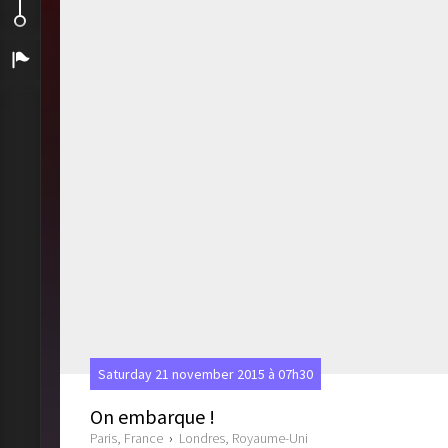
Retour à Paris..
Arrivée
Saturday 21 november 2015 à 07h30
On embarque !
Paris, France
›
Londres, Royaume-Uni