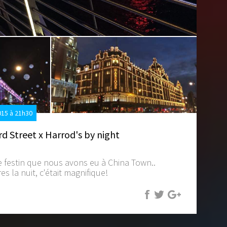
15 à 21h30
d Street x Harrod's by night
e festin que nous avons eu à China Town..
s la nuit, c'était magnifique!