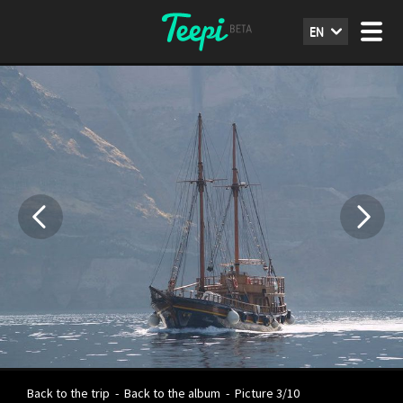
EN
Back to the trip
-
Back to the album
-
Picture 3/10