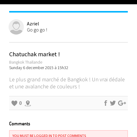
Azriel
Go go go !
Chatuchak market !
Bangkok Thaïlande
Sunday 6 december 2015 à 15h32
Le plus grand marché de Bangkok ! Un vrai dédale
et une avalanche de couleurs !
0
Comments
YOU MUST BE LOGGED IN TO POST COMMENTS