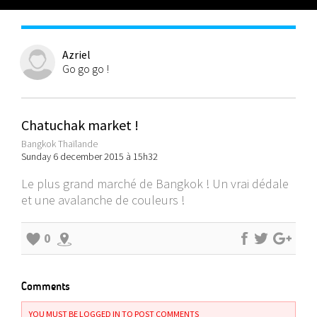
Azriel
Go go go !
Chatuchak market !
Bangkok Thaïlande
Sunday 6 december 2015 à 15h32
Le plus grand marché de Bangkok ! Un vrai dédale
et une avalanche de couleurs !
0
Comments
YOU MUST BE LOGGED IN TO POST COMMENTS