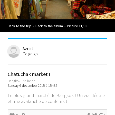
Back to the trip
-
Back to the album
-
Picture 11/38
Azriel
Go go go !
Chatuchak market !
Bangkok Thaïlande
Sunday 6 december 2015 à 15h32
Le plus grand marché de Bangkok ! Un vrai dédale
et une avalanche de couleurs !