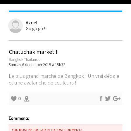
Azriel
Go go go !
Chatuchak market !
Bangkok Thaïlande
Sunday 6 december 2015 à 15h32
Le plus grand marché de Bangkok ! Un vrai dédale
et une avalanche de couleurs !
0
Comments
YOU MUST BE LOGGED IN TO POST COMMENTS