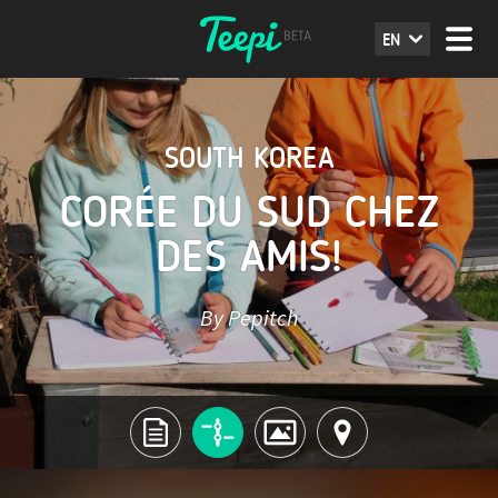
EN
SOUTH KOREA
CORÉE DU SUD CHEZ
DES AMIS!
By Pepitch