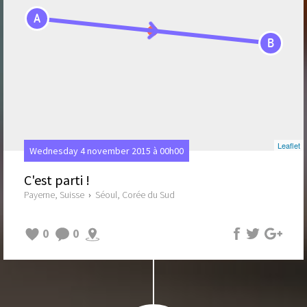
A
B
Leaflet
Wednesday 4 november 2015 à 00h00
C'est parti !
Payerne, Suisse
›
Séoul, Corée du Sud
0
0