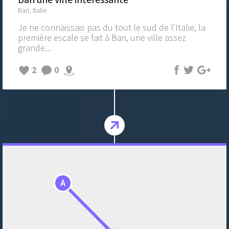
Bari, Italie
Je ne connaissais pas du tout le sud de l'Italie, la
première escale se fait à Bari, une ville assez
grande...
2
0
A