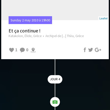
Leaflet
Sunday 2 may 2010 à 19h00
Et ça continue !
Katakolon, Élide, Grèce
›
Archipel de [...] Thíra, Grèce
1
0
JOUR 4