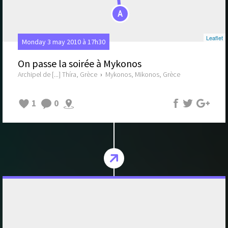
A
Leaflet
Monday 3 may 2010 à 17h30
On passe la soirée à Mykonos
Archipel de [...] Thíra, Grèce
›
Mykonos, Mikonos, Grèce
1
0