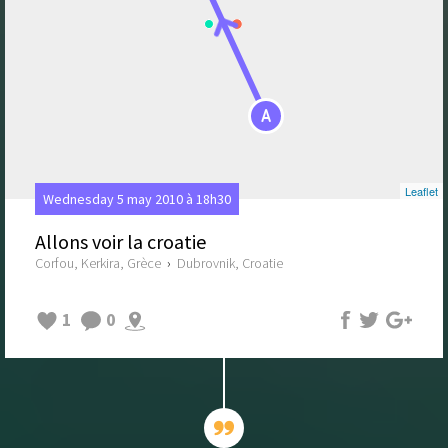
A
Leaflet
Wednesday 5 may 2010 à 18h30
Allons voir la croatie
Corfou, Kerkira, Grèce
›
Dubrovnik, Croatie
1
0