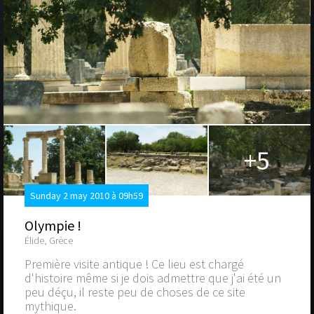
+5
Sunday 2 may 2010 à 09h59
Olympie !
Élide, Grèce
Première visite antique ! Ce lieu est chargé
d'histoire même si je dois admettre que j'ai été un
peu déçu, il reste peu de choses de ce site
mythique.