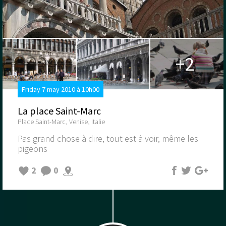
+2
Friday 7 may 2010 à 10h00
La place Saint-Marc
Place Saint-Marc, Venise, Italie
Pas grand chose à dire, tout est à voir, même les
pigeons
2
0