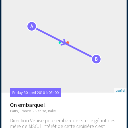
A
B
Leaflet
Friday 30 april 2010 à 08h00
On embarque !
Paris, France
›
Venise, Italie
Direction Venise pour embarquer sur le géant des
mère de MSC, l'intérêt de cette croisière c'est