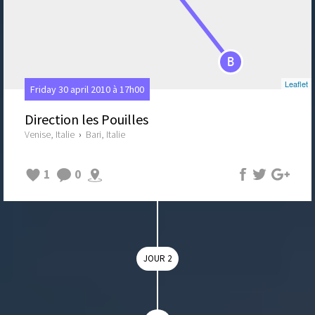
B
Leaflet
Friday 30 april 2010 à 17h00
Direction les Pouilles
Venise, Italie
›
Bari, Italie
1
0
JOUR 2