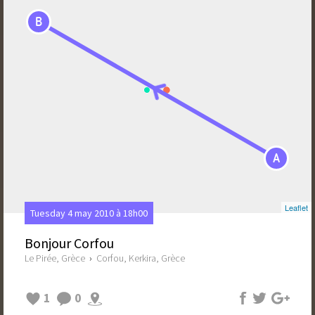
B
A
Leaflet
Tuesday 4 may 2010 à 18h00
Bonjour Corfou
Le Pirée, Grèce
›
Corfou, Kerkira, Grèce
1
0