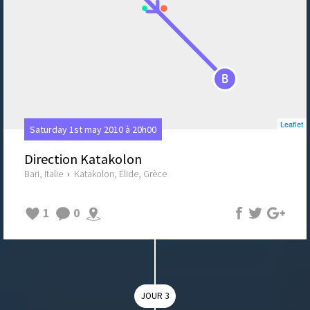
B
Leaflet
Saturday 1st may 2010 à 20h00
Direction Katakolon
Bari, Italie
›
Katakolon, Élide, Grèce
1
0
JOUR 3