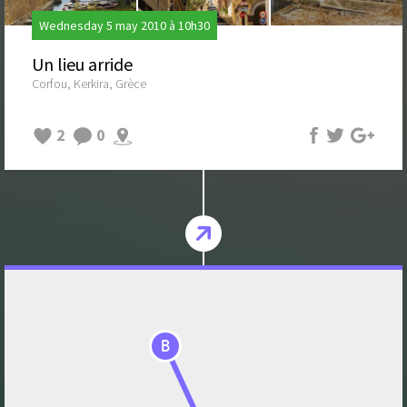
Wednesday 5 may 2010 à 10h30
Un lieu arride
Corfou, Kerkira, Grèce
2
0
B