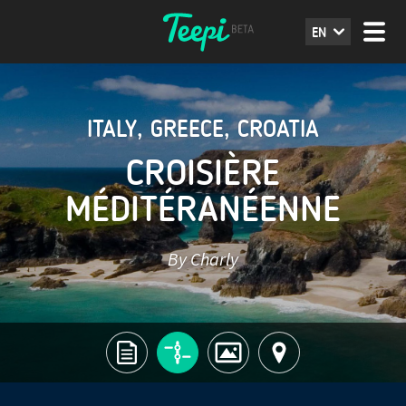
EN
ITALY
,
GREECE
,
CROATIA
CROISIÈRE
MÉDITÉRANÉENNE
By Charly