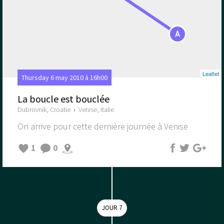
A
Leaflet
Thursday 6 may 2010 à 16h00
La boucle est bouclée
Dubrovnik, Croatie
›
Venise, Italie
On arrive pour cette dernière journée à Venise
1
0
JOUR 7