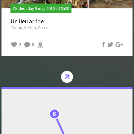
Wednesday 5 may 2010 à 10h30
Un lieu arride
Corfou, Kerkira, Grèce
2
0
B