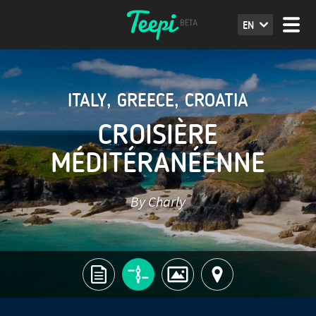
EN
ITALY
,
GREECE
,
CROATIA
CROISIÈRE
MÉDITÉRANÉENNE
By Charly