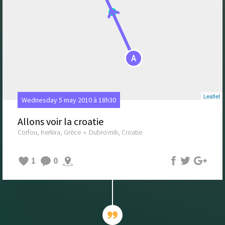
A
Leaflet
Wednesday 5 may 2010 à 18h30
Allons voir la croatie
Corfou, Kerkira, Grèce
›
Dubrovnik, Croatie
1
0