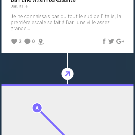
Bari, Italie
Je ne connaissais pas du tout le sud de l'Italie, la
première escale se fait à Bari, une ville assez
grande...
2
0
A