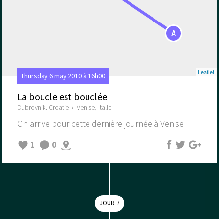
A
Leaflet
Thursday 6 may 2010 à 16h00
La boucle est bouclée
Dubrovnik, Croatie
›
Venise, Italie
On arrive pour cette dernière journée à Venise
1
0
JOUR 7