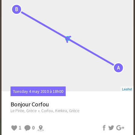
B
A
Leaflet
Tuesday 4 may 2010 à 18h00
Bonjour Corfou
Le Pirée, Grèce
›
Corfou, Kerkira, Grèce
1
0