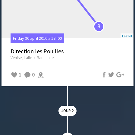
B
Leaflet
Friday 30 april 2010 à 17h00
Direction les Pouilles
Venise, Italie
›
Bari, Italie
1
0
JOUR 2