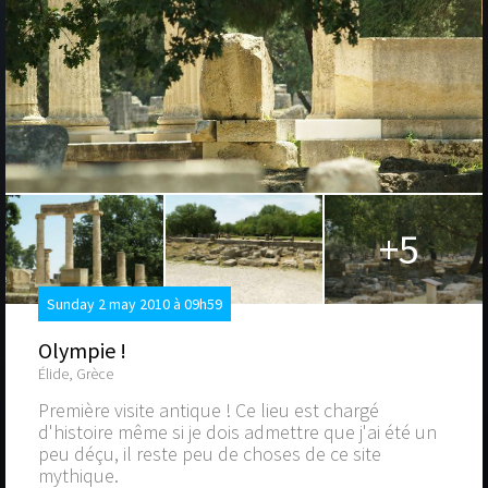
+5
Sunday 2 may 2010 à 09h59
Olympie !
Élide, Grèce
Première visite antique ! Ce lieu est chargé
d'histoire même si je dois admettre que j'ai été un
peu déçu, il reste peu de choses de ce site
mythique.