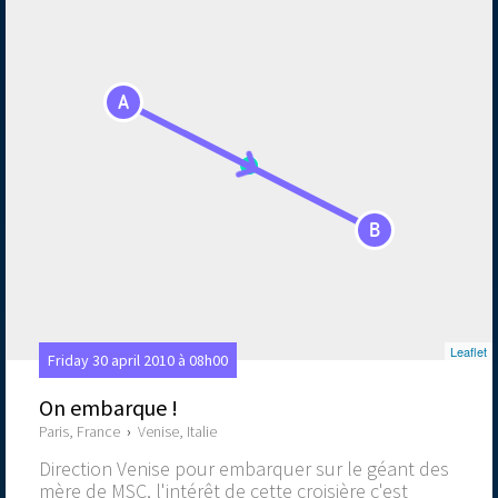
A
B
Leaflet
Friday 30 april 2010 à 08h00
On embarque !
Paris, France
›
Venise, Italie
Direction Venise pour embarquer sur le géant des
mère de MSC, l'intérêt de cette croisière c'est