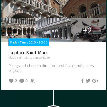
+2
Friday 7 may 2010 à 10h00
La place Saint-Marc
Place Saint-Marc, Venise, Italie
Pas grand chose à dire, tout est à voir, même les
pigeons
2
0