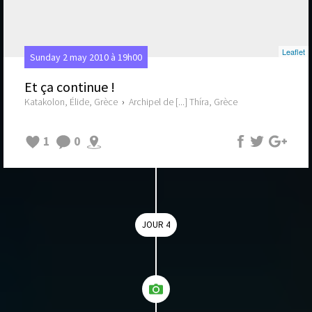
Leaflet
Sunday 2 may 2010 à 19h00
Et ça continue !
Katakolon, Élide, Grèce
›
Archipel de [...] Thíra, Grèce
1
0
JOUR 4