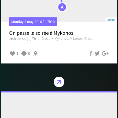
A
Leaflet
Monday 3 may 2010 à 17h30
On passe la soirée à Mykonos
Archipel de [...] Thíra, Grèce
›
Mykonos, Mikonos, Grèce
1
0