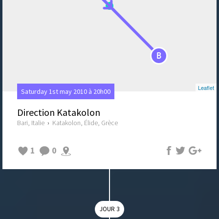
B
Leaflet
Saturday 1st may 2010 à 20h00
Direction Katakolon
Bari, Italie
›
Katakolon, Élide, Grèce
1
0
JOUR 3