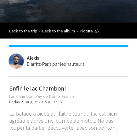
Back to the trip
-
Back to the album
-
Picture 2/7
Alexis
Biarritz-Paris par les hauteurs
Enfin le lac Chambon!
Lac Chambon, Puy-de-Dôme, France
Friday 21 august 2015 à 17h36
La balade à pieds qui fait le tour du lac est bien
agréable après une journée de moto... Ne pas
louper la partie "découverte" avec son ponton!