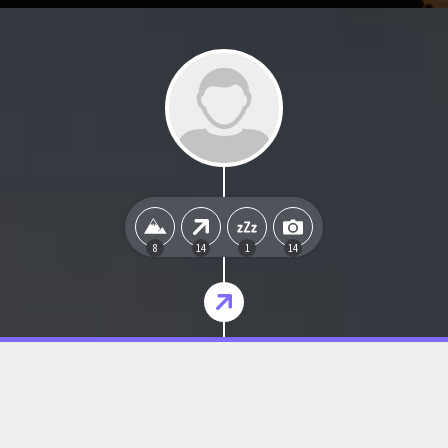
8
14
1
14