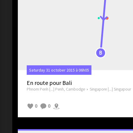
B
Saturday 31 october 2015 à 06h05
En route pour Bali
Phnom Penh [...] Penh, Cambodge
›
Singapore [...] Singapour
0
0