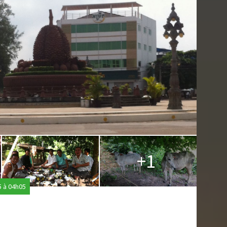
+1
5 à 04h05