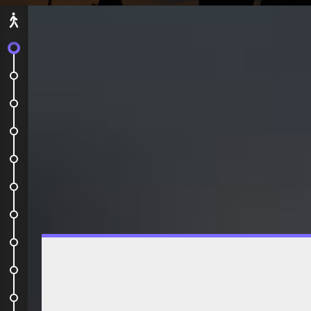
Départ
C'est le grand départ !
Go to Kampot
Sabay beach
Koh Rang Sanloem
2 jours sur la belle île de Koh...
En route pour Bali
En transit pour 11h !
Enfin à Bali !
Kuta
Ubud, la belle au milieu des...