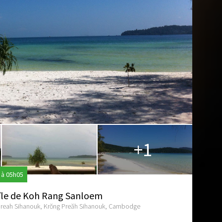
+1
 à 05h05
e île de Koh Rang Sanloem
reah Sihanouk, Krŏng Preăh Sihanouk, Cambodge