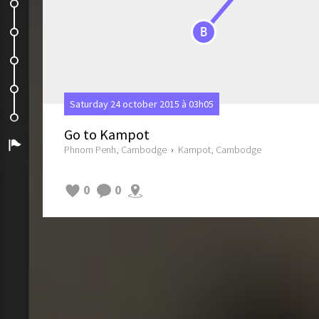
Marché (et oui encore) et cours de...
B
De retour au cambodge !
Angkor j1 ! La plus grosse claque...
Angkor et toujours J2 5h du mat'...
Saturday 24 october 2015 à 03h05
Angkor J2 suite
Go to Kampot
Arrivée
Phnom Penh, Cambodge
›
Kampot, Cambodge
0
0