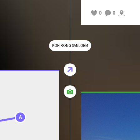
0
0
KOH RONG SANLOEM
A