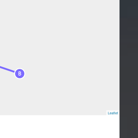
B
Leaflet