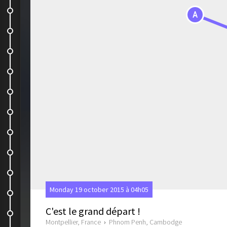
Monkey's forest
A
Les rizières d'Ubud
1 journée de balade
En route pour Lambok
Gili Nanggu l'île déserte
Le désert de Gili Nanggu ...
Direction kuta
kuta beach
Gili Air, petit bout de paradis !
Monday 19 october 2015 à 04h05
Gili Air
C'est le grand départ !
Retour à Bali
Montpellier, France
›
Phnom Penh, Cambodge