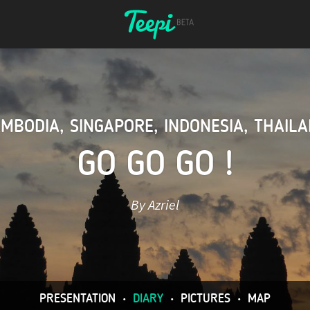
AMBODIA
,
SINGAPORE
,
INDONESIA
,
THAIL
GO GO GO !
By Azriel
PRESENTATION
•
DIARY
•
PICTURES
•
MAP