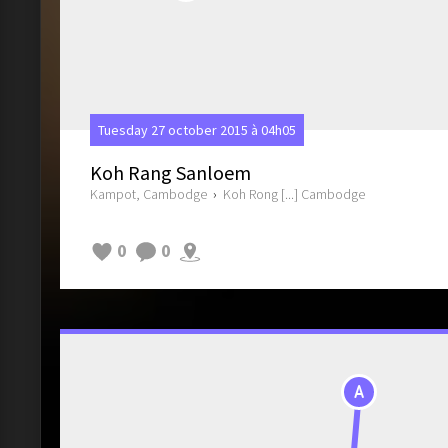
Tuesday 27 october 2015 à 04h05
Koh Rang Sanloem
Kampot, Cambodge
›
Koh Rong [...] Cambodge
0
0
A