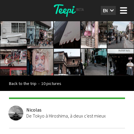
EN
Back to the trip
-
10 pictures
Nicolas
De Tokyo à Hiroshima, à deux c'est mieux