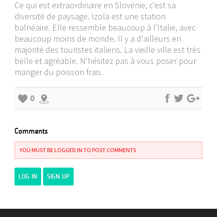
Ce qui est extraordinaire en Slovénie, c'est sa
diversité de paysage. Izola est une station
balnéaire. Elle ressemble beaucoup à l'Italie, avec
beaucoup moins de monde. Il y a d'ailleurs en
majorité des touristes italiens. La vieille ville est très
belle et agréable. N'hésitez pas à vous poser pour
manger du poisson frais.
0
Comments
YOU MUST BE LOGGED IN TO POST COMMENTS
LOG IN
SIGN UP