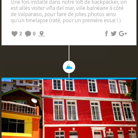
Une fois installé dans notre loft de backpacker, on
est allés visiter viña del mar, ville balnéaire à côté
de Valparaiso, pour faire de jolies photos ainsi
qu'un timelapse (raté, pour un première essai ! )
2
0