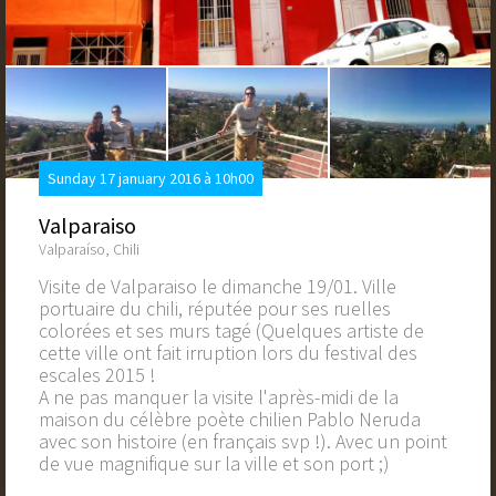
Sunday 17 january 2016 à 10h00
Valparaiso
Valparaíso, Chili
Visite de Valparaiso le dimanche 19/01. Ville
portuaire du chili, réputée pour ses ruelles
colorées et ses murs tagé (Quelques artiste de
cette ville ont fait irruption lors du festival des
escales 2015 !
A ne pas manquer la visite l'après-midi de la
maison du célèbre poète chilien Pablo Neruda
avec son histoire (en français svp !). Avec un point
de vue magnifique sur la ville et son port ;)