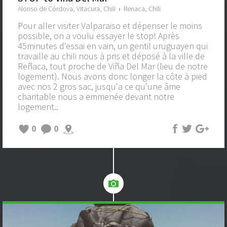
Alonso de Córdova, Vitacura, Chili
›
Renaca, Chili
Pour aller visiter Valparaiso et dépenser le moins
possible, on a voulu essayer le stop! Après
45minutes d'essai en vain, un gentil uruguayen qui
travaille au chili nous à pris et déposé à la ville de
Reñaca, tout proche de Viña Del Mar (lieu de notre
logement). Nous avons donc longer la côte à pied
avec nos 2 gros sac, jusqu'a ce qu'une âme
charitable nous a emmenée devant notre
logement..
0
0