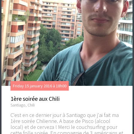
Friday 15 january 2016 à 18h00
1ère soirée aux Chili
Santiago, Chili
C'est en ce dernier jour à Santiago que j'ai fait ma
1ère soirée Chilienne. A base de Pisco (alcool
local) et de cerveza ! Merci le couchsurfing pour
cette folle soirée. En compagnie de 3 américains et