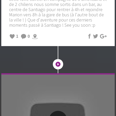
de 2 chiliens nous somme sortis dans un bar, au
centre de Santiago pour rentrer à 4h et rejoindre
Marion vers 8h à la gare de bus (à l'autre bout de
la ville ! ) Que d'aventure pour ces derniers
moments passé à Santiago ! See you soon :p
1
0