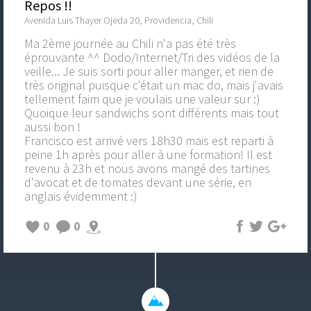
Repos !!
Avenida Luis Thayer Ojeda 20, Providencia, Chili
Ma 2ème journée au Chili n'a pas été très
éprouvante ^^ Dodo/Internet/Tri des vidéos de la
veille... Je suis sorti pour aller manger, et rien de
très original puisque c'était un mac do, mais j'avais
tellement faim que je voulais une valeur sur :)
Quoique leur sandwichs sont différents mais tout
aussi bon !
Francisco est arrivé vers 18h30 mais est reparti à
peine 1h après pour aller à une formation! Il est
revenu à 23h et nous avons mangé des tartines
d'avocat et de tomates devant une série, en
anglais évidemment :)
0
0