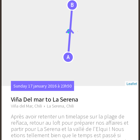
B
A
Leaflet
Sunday 17 january 2016 à 23h50
Viña Del mar to La Serena
Viña del Mar, Chili
›
La Serena, Chili
Après avoir retenter un timelapse sur la plage de
reñaca, retour au loft pour préparer nos affaires et
partir pour La Serena et la vallé de l'Elqui ! Nous
etions tellement bien que le temps est passé si