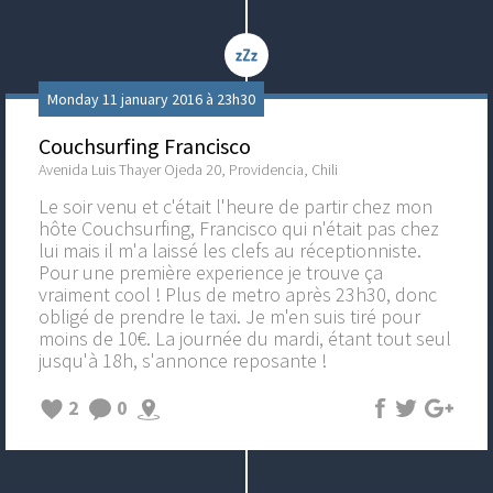
Monday 11 january 2016 à 23h30
Couchsurfing Francisco
Avenida Luis Thayer Ojeda 20, Providencia, Chili
Le soir venu et c'était l'heure de partir chez mon
hôte Couchsurfing, Francisco qui n'était pas chez
lui mais il m'a laissé les clefs au réceptionniste.
Pour une première experience je trouve ça
vraiment cool ! Plus de metro après 23h30, donc
obligé de prendre le taxi. Je m'en suis tiré pour
moins de 10€. La journée du mardi, étant tout seul
jusqu'à 18h, s'annonce reposante !
2
0