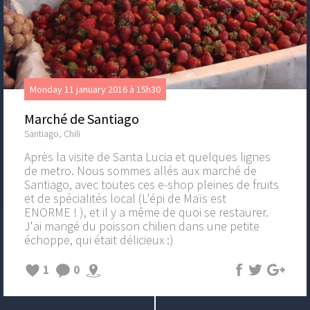
Monday 11 january 2016 à 15h30
Marché de Santiago
Santiago, Chili
Après la visite de Santa Lucia et quelques lignes
de metro. Nous sommes allés aux marché de
Santiago, avec toutes ces e-shop pleines de fruits
et de spécialités local (L'épi de Maïs est
ENORME ! ), et il y a même de quoi se restaurer.
J'ai mangé du poisson chilien dans une petite
échoppe, qui était délicieux :)
1
0