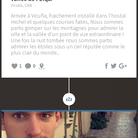
Vicuña, Chili
Arrivée à Vicuña, fraichement installé dans l'hostal
michel et quelques courses faites, Nous sommes
partis grimper sur les montagnes pour admirer la
ville et la vallée d'un point de vue extraordinaire !
Une fois la nuit tombée nous sommes partis
admirer les étoiles sous un ciel réputée comme le
plus clair du monde..
1
0