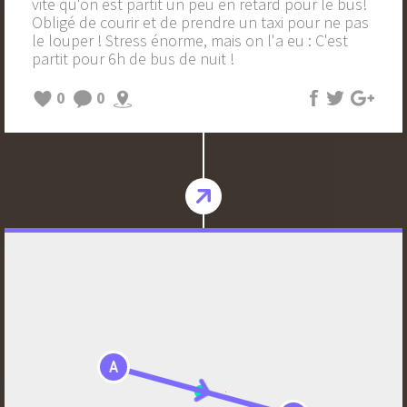
vite qu'on est partit un peu en retard pour le bus!
Obligé de courir et de prendre un taxi pour ne pas
le louper ! Stress énorme, mais on l'a eu : C'est
partit pour 6h de bus de nuit !
0
0
A