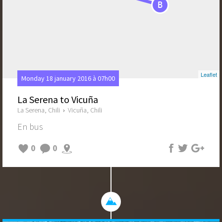
B
Leaflet
Monday 18 january 2016 à 07h00
La Serena to Vicuña
La Serena, Chili
›
Vicuña, Chili
En bus
0
0