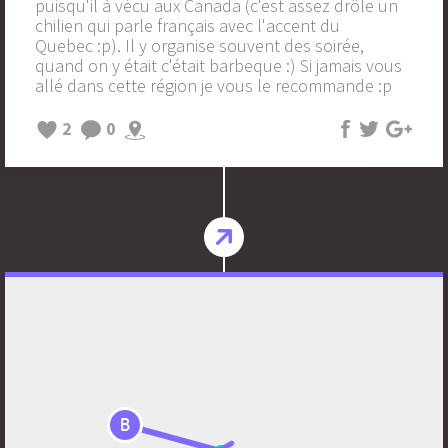
puisqu'il à vécu aux Canada (c'est assez drôle un
chilien qui parle français avec l'accent du
Quebec :p). Il y organise souvent des soirée,
quand on y était c'était barbeque :) Si jamais vous
allé dans cette région je vous le recommande :p
2
0
B