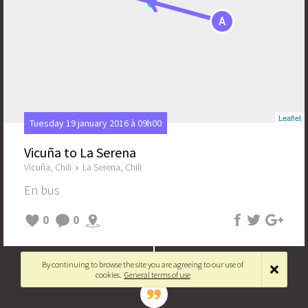
A
Leaflet
Tuesday 19 january 2016 à 09h00
Vicuña to La Serena
Vicuña, Chili
›
La Serena, Chili
En bus
0
0
By continuing to browse the site you are agreeing to our use of
cookies.
General terms of use