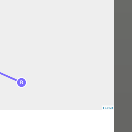
B
Leaflet