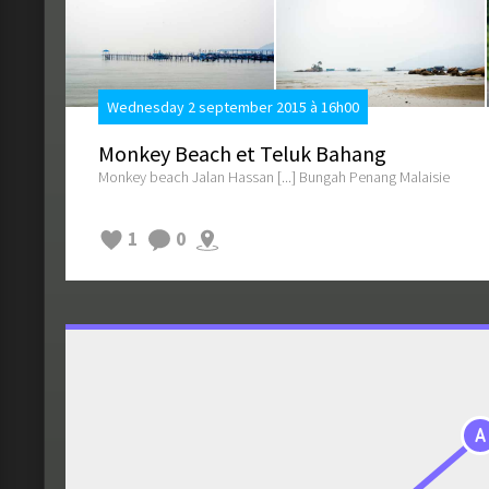
Wednesday 2 september 2015 à 16h00
Monkey Beach et Teluk Bahang
Monkey beach Jalan Hassan [...] Bungah Penang Malaisie
1
0
A