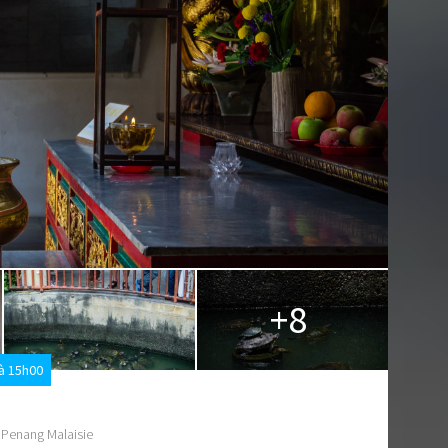
+8
à 15h00
 Penang Malaisie