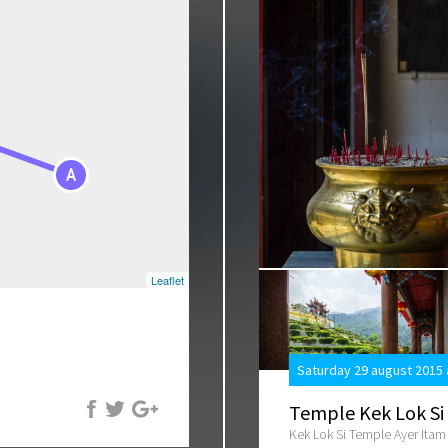
A
Leaflet
Saturday 29 august 2015 
Temple Kek Lok Si
Kek Lok Si Temple Ayer Itam