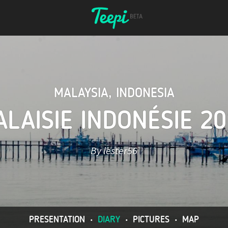
MALAYSIA
,
INDONESIA
LAISIE INDONÉSIE 2
By lester56
PRESENTATION
•
DIARY
•
PICTURES
•
MAP