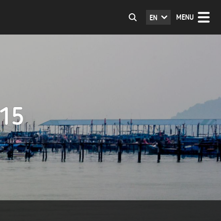
MENU
EN
015