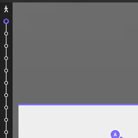
Départ
On embarque !
Kuala Lumpur
Bus
Temple Kek Lok Si
Bus
Monkey Beach et Teluk Bahang
Bus
Street Art et Transformers
Bus
Village de pêcheurs
A