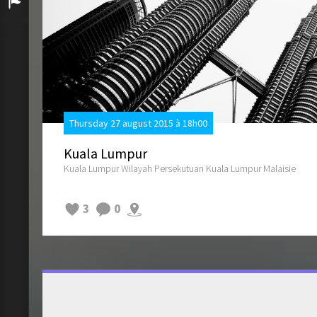
Arrivée
Thursday 27 august 2015 à 18h00
Kuala Lumpur
Kuala Lumpur Wilayah Persekutuan Kuala Lumpur Malaisie
3
0