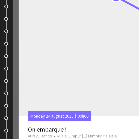
Bus
Street Art
Bus
Cameron Highlands, Butterfly...
Bus, taxi, avion, bus, becak...
Parc national de Gunung...
Guest house
Bus
Medan
Monday 24 august 2015 à 00h00
Bus
On embarque !
Sur la route
Auray, France
›
Kuala Lumpur [...] Lumpur Malaisie