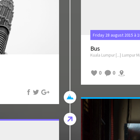
Friday 28 august 2015 à 
Bus
Kuala Lumpur [...] Lumpur Ma
0
0