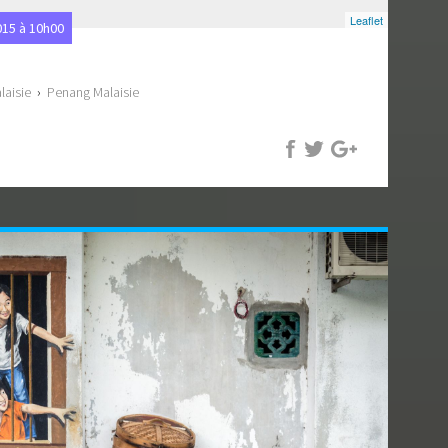
Leaflet
15 à 10h00
laisie
›
Penang Malaisie