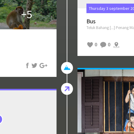
Thursday 3 september 20
+5
Bus
Teluk Bahang [...] Penang Ma
0
0