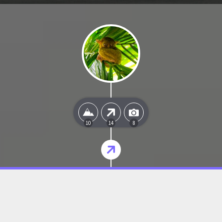
10
14
8