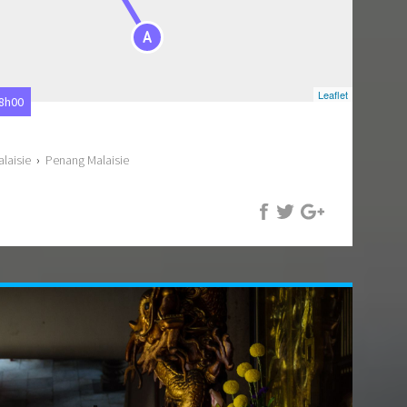
A
Leaflet
18h00
laisie
›
Penang Malaisie