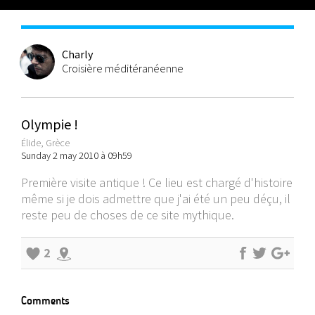
Charly
Croisière méditéranéenne
Olympie !
Élide, Grèce
Sunday 2 may 2010 à 09h59
Première visite antique ! Ce lieu est chargé d'histoire
même si je dois admettre que j'ai été un peu déçu, il
reste peu de choses de ce site mythique.
2
Comments