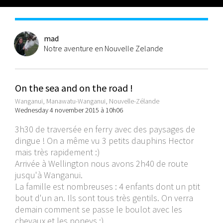
mad
Notre aventure en Nouvelle Zelande
On the sea and on the road !
Wanganui, Manawatu-Wanganui, Nouvelle-Zélande
Wednesday 4 november 2015 à 10h06
3h30 de traversée en ferry avec des paysages de
dingue ! On a même vu 3 petits dauphins Hector
mais très rapidement :)
Arrivée à Wellington nous avons 2h40 de route
jusqu'à Wanganui.
La famille est nombreuses : 4 enfants dont un ptit
bout d'un an. Ils sont tous très gentils. On verra
demain comment se passe le boulot avec les
chevaux et les poneys :)