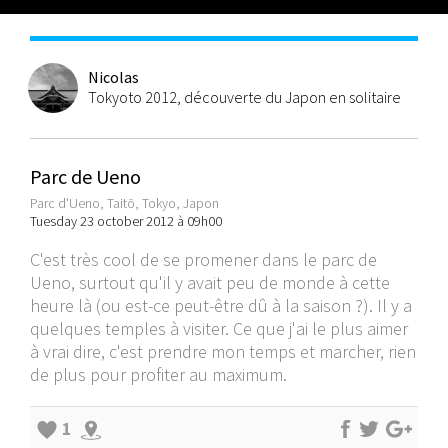
Nicolas
Tokyoto 2012, découverte du Japon en solitaire
Parc de Ueno
Parc d'Ueno, Taitō, Tokyo, Japon
Tuesday 23 october 2012 à 09h00
C'est très cool de se promener dans le parc de
Ueno, surtout qu'il y avait peu de monde à cette
heure là (ou est-ce peut-être dû à la saison ?). Il y a
quelques temples à visiter. Ce que j'ai le plus aimer
à vrai dire, c'est prendre mon temps et marcher, rien
de plus pour profiter au maximum.
1