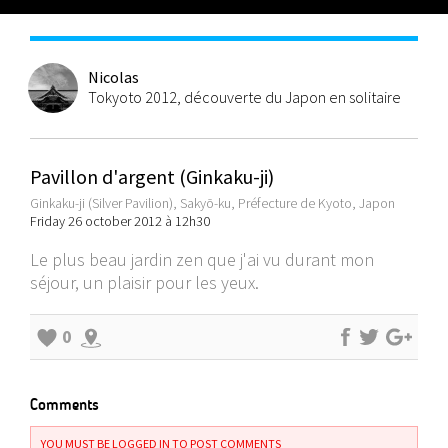
Nicolas
Tokyoto 2012, découverte du Japon en solitaire
Pavillon d'argent (Ginkaku-ji)
Ginkaku-ji (Silver Pavilion), Sakyō-ku, Préfecture de Kyoto, Japon
Friday 26 october 2012 à 12h30
Le plus beau jardin zen que j'ai vu durant mon
séjour, un plaisir pour les yeux.
0
Comments
YOU MUST BE LOGGED IN TO POST COMMENTS