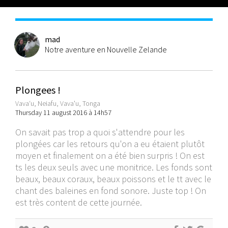
mad
Notre aventure en Nouvelle Zelande
Plongees !
Vavaʻu, Neiafu, Vava'u, Tonga
Thursday 11 august 2016 à 14h57
On savait pas trop a quoi s'attendre pour les
plongées car les retours qu'on a eu étaient plutôt
moyen et finalement on a été bien surpris ! On est
ts les deux seuls avec une monitrice. Les fonds sont
beaux, beaux coraux, beaux poissons et le tt avec le
chant des baleines en fond sonore. Juste top ! On
est très content de cette journée.