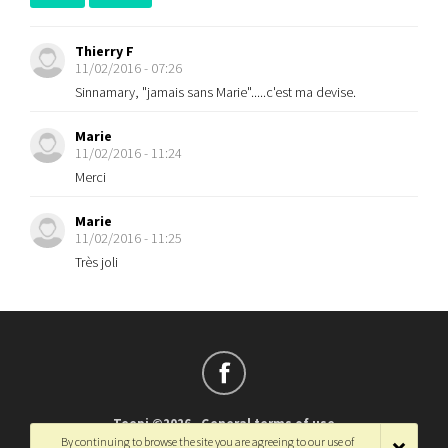
Thierry F
11/02/2016 - 07:26
Sinnamary, "jamais sans Marie".....c'est ma devise.
Marie
11/02/2016 - 11:24
Merci
Marie
11/02/2016 - 11:25
Très joli
Teepi ©2026
-
General terms of use
By continuing to browse the site you are agreeing to our use of