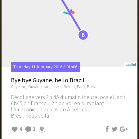
B
Leaflet
Thursday 11 february 2016 à 01h06
Bye bye Guyane, hello Brazil
Cayenne, Guyane française
›
Belém, Pará, Brésil
Décollage vers 2h 45 du matin (heure locale), soit
6h45 en France... 2h de vol en survolant
l'Amazonie... dans avion à hélices !
Brésil nous voilà !
4
3