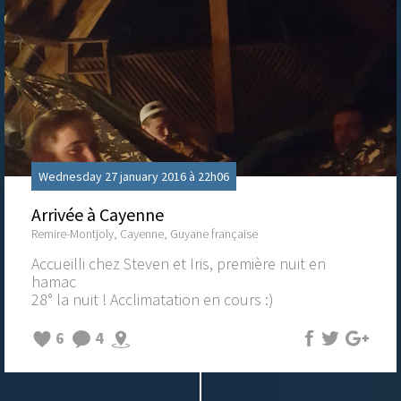
Wednesday 27 january 2016 à 22h06
Arrivée à Cayenne
Remire-Montjoly, Cayenne, Guyane française
Accueilli chez Steven et Iris, première nuit en
hamac
28° la nuit ! Acclimatation en cours :)
6
4