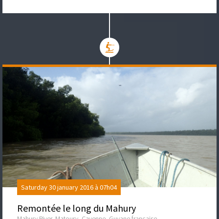
Saturday 30 january 2016 à 07h04
Remontée le long du Mahury
Mahury River, Matoury, Cayenne, Guyane française