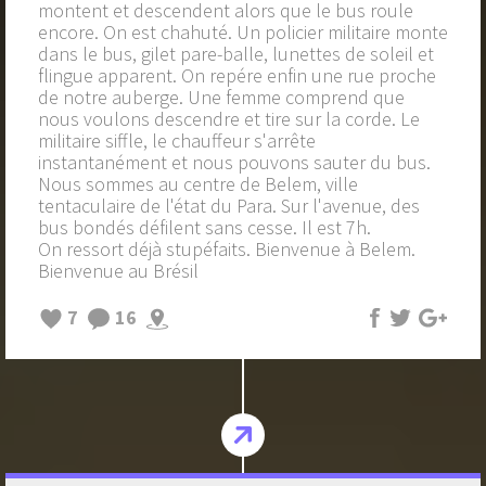
montent et descendent alors que le bus roule
encore. On est chahuté. Un policier militaire monte
dans le bus, gilet pare-balle, lunettes de soleil et
flingue apparent. On repére enfin une rue proche
de notre auberge. Une femme comprend que
nous voulons descendre et tire sur la corde. Le
militaire siffle, le chauffeur s'arrête
instantanément et nous pouvons sauter du bus.
Nous sommes au centre de Belem, ville
tentaculaire de l'état du Para. Sur l'avenue, des
bus bondés défilent sans cesse. Il est 7h.
On ressort déjà stupéfaits. Bienvenue à Belem.
Bienvenue au Brésil
7
16