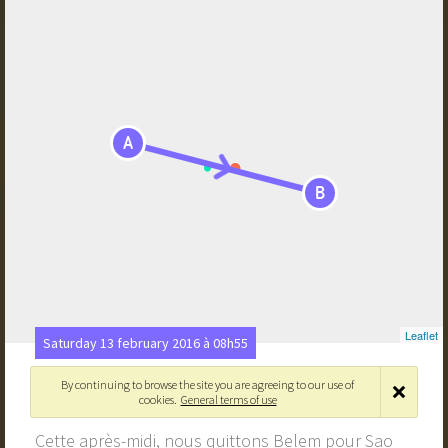
A
B
Leaflet
Saturday 13 february 2016 à 08h55
Direction Sao Luis
By continuing to browse the site you are agreeing to our use of
cookies.
General terms of use
Belém, Pará, Brésil
›
São Luís - Maranhão, Brésil
Cette après-midi, nous quittons Belem pour Sao