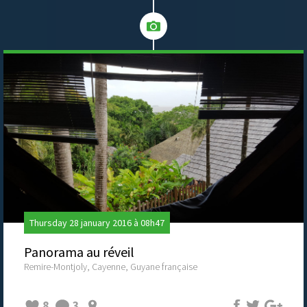
Thursday 28 january 2016 à 08h47
Panorama au réveil
Remire-Montjoly, Cayenne, Guyane française
8
3