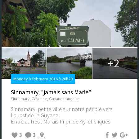
+2
Monday 8 february 2016 à 20h20
Sinnamary, "jamais sans Marie"
Sinnamary, Cayenne, Guyane française
Sinnamary, petite ville sur notre périple vers
l'ouest de la Guyane
Entre autres : Marais Pripri de Yiyi et criques
3
3