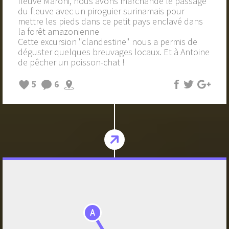
fleuve Maroni, nous avons marchandé le passage
du fleuve avec un piroguier surinamais pour
mettre les pieds dans ce petit pays enclavé dans
la forêt amazonienne
Cette excursion "clandestine" nous a permis de
déguster quelques breuvages locaux. Et à Antoine
de pêcher un poisson-chat !
5
6
A