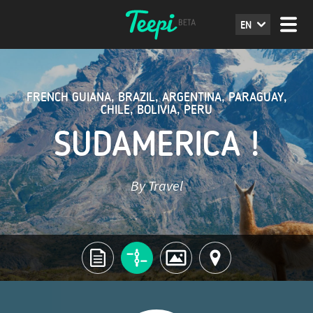
EN
FRENCH GUIANA
,
BRAZIL
,
ARGENTINA
,
PARAGUAY
,
CHILE
,
BOLIVIA
,
PERU
SUDAMERICA !
By Travel