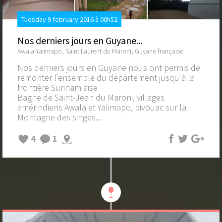
Tuesday 9 february 2016 à 00h52
Nos derniers jours en Guyane...
Awala-Yalimapo, Saint Laurent du Maroni, Guyane française
Nos derniers jours en Guyane nous ont permis de
remonter l'ensemble du département jusqu'à la
frontière Surinam aise
Bagne de Saint-Jean du Maroni, villages
amérindiens Awala et Yalimapo, bivouac sur la
Montagne des singes...
4
1