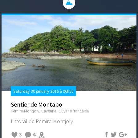
Saturday 30 january 2016 à 06h55
Sentier de Montabo
Remire-Montjoly, Cayenne, Guyane française
Littoral de Remire-Montjoly
3
4