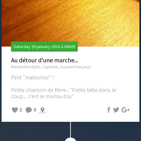
Saturday 30 january 2016 à 00h05
Au détour d'une marche...
Remire-Montjoly, Cayenne, Guyane française
Petit "matoutou" !
Petite chanson de Rémi : "Petite bête dans le
coup... c'est le ma-tou-tou"
5
9