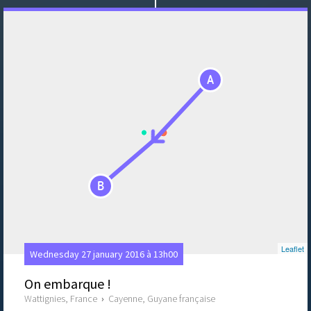
A
B
Leaflet
Wednesday 27 january 2016 à 13h00
On embarque !
Wattignies, France
›
Cayenne, Guyane française