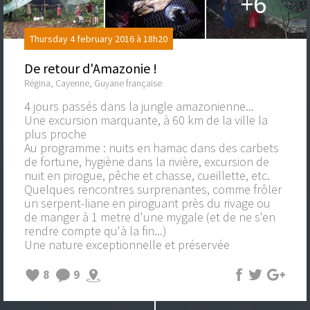
+6
Thursday 4 february 2016 à 18h20
De retour d'Amazonie !
Régina, Cayenne, Guyane française
4 jours passés dans la jungle amazonienne...
Une excursion marquante, à 60 km de la ville la
plus proche
Au programme : nuits en hamac dans des carbets
de fortune, hygiène dans la rivière, excursion de
nuit en pirogue, pêche et chasse, cueillette, etc.
Quelques rencontres surprenantes, comme frôler
un serpent-liane en piroguant près du rivage ou
de manger à 1 metre d'une mygale (et de ne s'en
rendre compte qu'à la fin...)
Une nature exceptionnelle et préservée
8
9