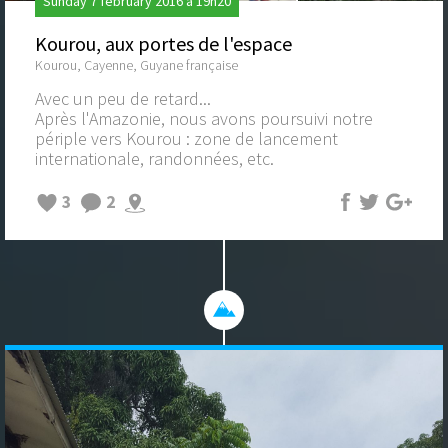
Sunday 7 february 2016 à 19h20
Kourou, aux portes de l'espace
Kourou, Cayenne, Guyane française
Avec un peu de retard...
Après l'Amazonie, nous avons poursuivi notre
périple vers Kourou : zone de lancement
internationale, randonnées, etc.
3
2