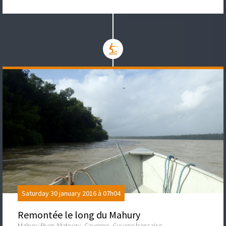
Saturday 30 january 2016 à 07h04
Remontée le long du Mahury
Mahury River, Matoury, Cayenne, Guyane française