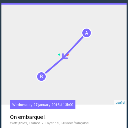
A
B
Leaflet
Wednesday 27 january 2016 à 13h00
On embarque !
Wattignies, France
›
Cayenne, Guyane française