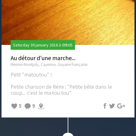
Saturday 30 january 2016 à 00h05
Au détour d'une marche...
Remire-Montjoly, Cayenne, Guyane française
Petit "matoutou" !
Petite chanson de Rémi : "Petite bête dans le
coup... c'est le ma-tou-tou"
5
9