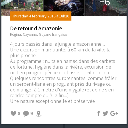
+6
Thursday 4 february 2016 à 18h20
De retour d'Amazonie !
Régina, Cayenne, Guyane française
4 jours passés dans la jungle amazonienne...
Une excursion marquante, à 60 km de la ville la
plus proche
Au programme : nuits en hamac dans des carbets
de fortune, hygiène dans la rivière, excursion de
nuit en pirogue, pêche et chasse, cueillette, etc.
Quelques rencontres surprenantes, comme frôler
un serpent-liane en piroguant près du rivage ou
de manger à 1 metre d'une mygale (et de ne s'en
rendre compte qu'à la fin...)
Une nature exceptionnelle et préservée
8
9