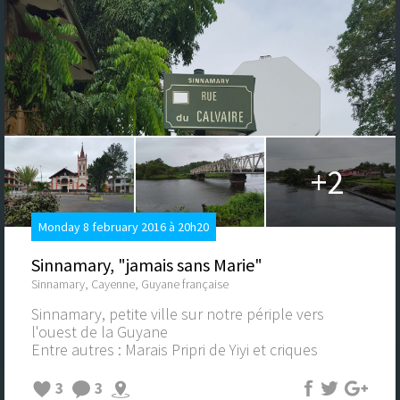
+2
Monday 8 february 2016 à 20h20
Sinnamary, "jamais sans Marie"
Sinnamary, Cayenne, Guyane française
Sinnamary, petite ville sur notre périple vers
l'ouest de la Guyane
Entre autres : Marais Pripri de Yiyi et criques
3
3