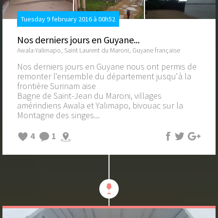
Tuesday 9 february 2016 à 00h52
Nos derniers jours en Guyane...
Awala-Yalimapo, Saint Laurent du Maroni, Guyane française
Nos derniers jours en Guyane nous ont permis de
remonter l'ensemble du département jusqu'à la
frontière Surinam aise
Bagne de Saint-Jean du Maroni, villages
amérindiens Awala et Yalimapo, bivouac sur la
Montagne des singes...
4
1