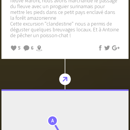
fleuve Maroni, nous avons marchandé le passage
du fleuve avec un piroguier surinamais pour
mettre les pieds dans ce petit pays enclavé dans
la forêt amazonienne
Cette excursion "clandestine" nous a permis de
déguster quelques breuvages locaux. Et à Antoine
de pêcher un poisson-chat !
5
6
A