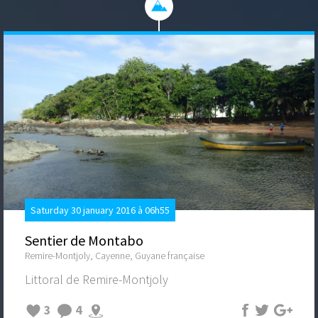
Saturday 30 january 2016 à 06h55
Sentier de Montabo
Remire-Montjoly, Cayenne, Guyane française
Littoral de Remire-Montjoly
3
4