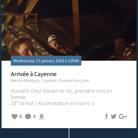
Wednesday 27 january 2016 à 22h06
Arrivée à Cayenne
Remire-Montjoly, Cayenne, Guyane française
Accueilli chez Steven et Iris, première nuit en
hamac
28° la nuit ! Acclimatation en cours :)
6
4