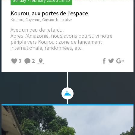
Sunday 7 february 2016 à 19h20
Kourou, aux portes de l'espace
Kourou, Cayenne, Guyane française
Avec un peu de retard...
Après l'Amazonie, nous avons poursuivi notre
périple vers Kourou : zone de lancement
internationale, randonnées, etc.
3
2