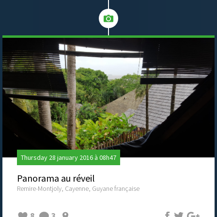
Thursday 28 january 2016 à 08h47
Panorama au réveil
Remire-Montjoly, Cayenne, Guyane française
8
3