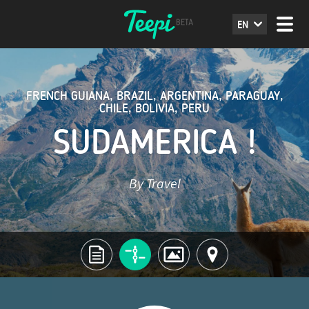
EN
FRENCH GUIANA
,
BRAZIL
,
ARGENTINA
,
PARAGUAY
,
CHILE
,
BOLIVIA
,
PERU
SUDAMERICA !
By Travel