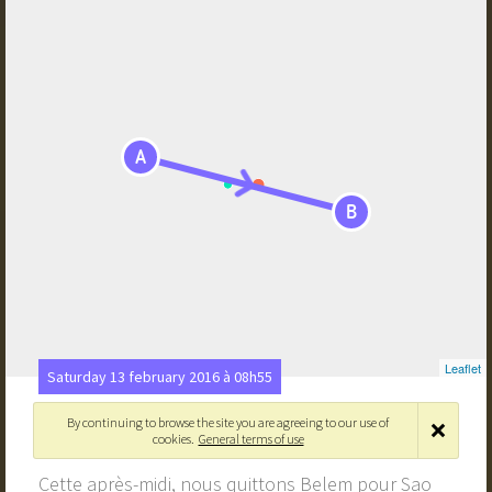
A
B
Leaflet
Saturday 13 february 2016 à 08h55
Direction Sao Luis
By continuing to browse the site you are agreeing to our use of
cookies.
General terms of use
Belém, Pará, Brésil
›
São Luís - Maranhão, Brésil
Cette après-midi, nous quittons Belem pour Sao