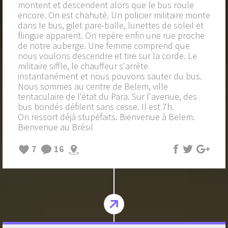
montent et descendent alors que le bus roule
encore. On est chahuté. Un policier militaire monte
dans le bus, gilet pare-balle, lunettes de soleil et
flingue apparent. On repére enfin une rue proche
de notre auberge. Une femme comprend que
nous voulons descendre et tire sur la corde. Le
militaire siffle, le chauffeur s'arrête
instantanément et nous pouvons sauter du bus.
Nous sommes au centre de Belem, ville
tentaculaire de l'état du Para. Sur l'avenue, des
bus bondés défilent sans cesse. Il est 7h.
On ressort déjà stupéfaits. Bienvenue à Belem.
Bienvenue au Brésil
7
16