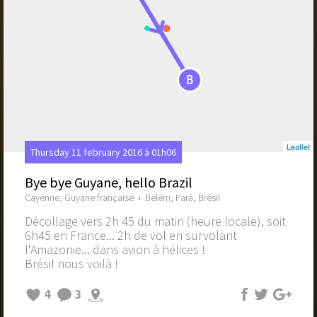
B
Leaflet
Thursday 11 february 2016 à 01h06
Bye bye Guyane, hello Brazil
Cayenne, Guyane française
›
Belém, Pará, Brésil
Décollage vers 2h 45 du matin (heure locale), soit
6h45 en France... 2h de vol en survolant
l'Amazonie... dans avion à hélices !
Brésil nous voilà !
4
3