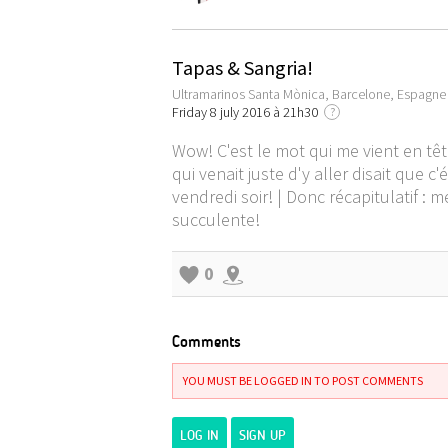
Tapas & Sangria!
Ultramarinos Santa Mònica, Barcelone, Espagne
Friday 8 july 2016 à 21h30
?
Wow! C'est le mot qui me vient en tê
qui venait juste d'y aller disait que c
vendredi soir! | Donc récapitulatif :
succulente!
0
Comments
YOU MUST BE LOGGED IN TO POST COMMENTS
LOG IN
SIGN UP