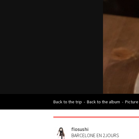
Back to the trip
-
Back to the album
-
Picture
flosushi
BARCELONE EN 2JOURS