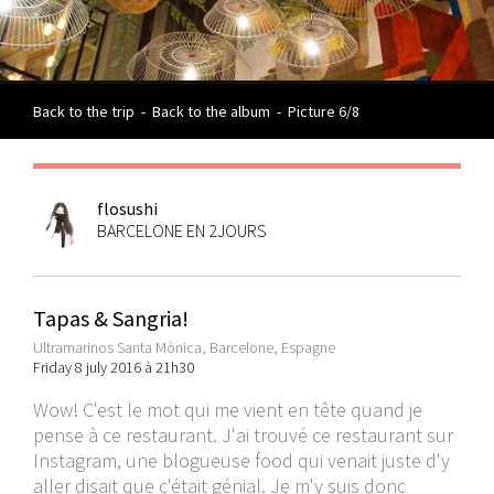
Back to the trip
-
Back to the album
-
Picture 6/8
flosushi
BARCELONE EN 2JOURS
Tapas & Sangria!
Ultramarinos Santa Mònica, Barcelone, Espagne
Friday 8 july 2016 à 21h30
Wow! C'est le mot qui me vient en tête quand je
pense à ce restaurant. J'ai trouvé ce restaurant sur
Instagram, une blogueuse food qui venait juste d'y
aller disait que c'était génial. Je m'y suis donc