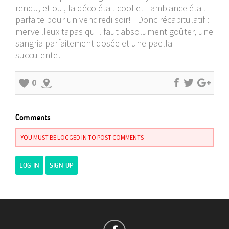
rendu, et oui, la déco était cool et l'ambiance était
parfaite pour un vendredi soir! | Donc récapitulatif :
merveilleux tapas qu'il faut absolument goûter, une
sangria parfaitement dosée et une paella
succulente!
0
Comments
YOU MUST BE LOGGED IN TO POST COMMENTS
LOG IN
SIGN UP