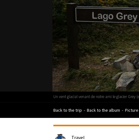
Un vent glacial venant de notre ami le glacier Grey (e
Back to the trip
-
Back to the album
-
Picture
Travel