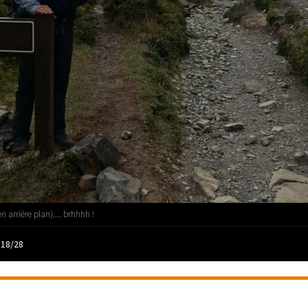
n arrière plan).... brhhhh !
 18/28