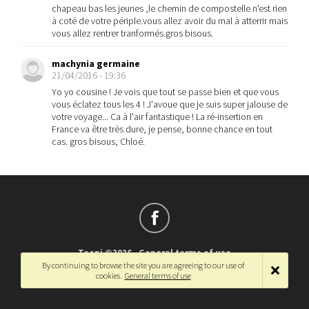
chapeau bas les jeunes ,le chemin de compostelle n'est rien
à coté de votre périple.vous allez avoir du mal à atterrir mais
vous allez rentrer tranformés.gros bisous.
machynia germaine
21/04/2016 - 19:36
Yo yo cousine ! Je vois que tout se passe bien et que vous
vous éclatez tous les 4 ! J'avoue que je suis super jalouse de
votre voyage... Ca à l'air fantastique ! La ré-insertion en
France va être très dure, je pense, bonne chance en tout
cas. gros bisous, Chloé.
Teepi ©2026
-
General terms of use
By continuing to browse the site you are agreeing to our use of
Français
-
English
cookies.
General terms of use